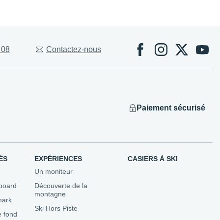
Évènements
 08
Contactez-nous
 Competitions
ns
utons...
Paiement sécurisé
ÉS
EXPÉRIENCES
CASIERS À SKI
Un moniteur
board
Découverte de la
montagne
mark
Ski Hors Piste
e fond