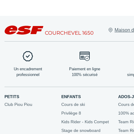
Lieux de rend
Maison d
Nos bureaux
COURCHEVEL 1650
Les amis de l'
Domaine skia
Forfaits de ski
Nos tarifs
Un encadrement
Paiement en ligne
professionnel
100% sécurisé
sim
PETITS
ENFANTS
ADOS-
Club Piou Piou
Cours de ski
Cours d
Privilège 8
100% a
Kids Rider - Kids Compet
Team Ri
Stage de snowboard
Team R