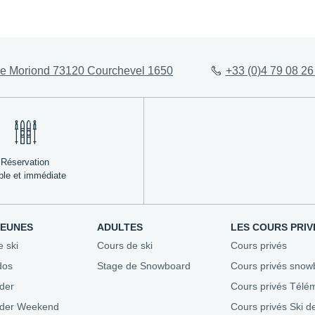
ez-vous
Évaluez votre niveau
Agenda 
e Moriond 73120 Courchevel 1650
+33 (0)4 79 08 26
Conseils aux parents
Stades &
esf
Assurez-vous
Bons pla
ble
Repas enfants
Nous recr
Où se loger
Mon Séjour en Montagne
Réservation
ple et immédiate
JEUNES
ADULTES
LES COURS PRIV
e ski
Cours de ski
Cours privés
dos
Stage de Snowboard
Cours privés snow
der
Cours privés Télé
ider Weekend
Cours privés Ski d