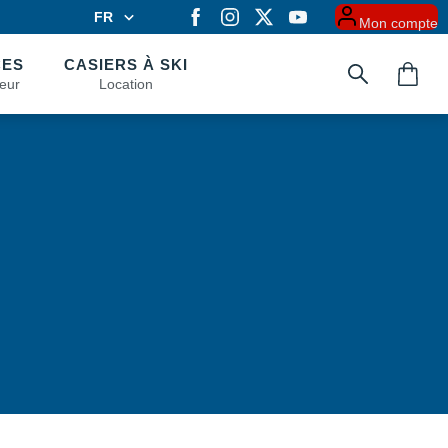
FR
Mon compte
FR
EN
CES
CASIERS À SKI
eur
Location