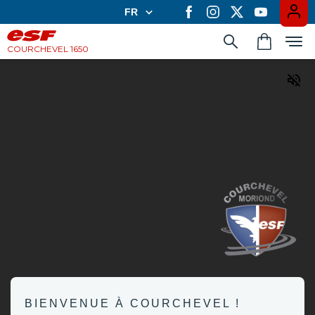
FR
FR
EN
COURCHEVEL 1650
Apprendre en groupe
Les cours privés
Expériences
Casiers à ski
BIENVENUE À COURCHEVEL !