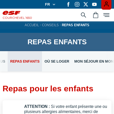
FR
FR
EN
COURCHEVEL 1650
ACCUEIL
CONSEILS
REPAS ENFANTS
Apprendre en groupe
REPAS ENFANTS
Les cours privés
OUS
REPAS ENFANTS
OÙ SE LOGER
MON SÉJOUR EN MO
Expériences
Repas pour les enfants
Casiers à ski
ATTENTION :
Si votre enfant présente une ou
plusieurs allergies alimentaires, merci de