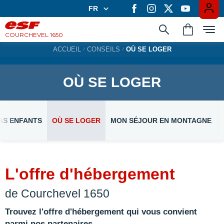
FR
FR
EN
COURCHEVEL 1650
ACCUEIL
CONSEILS
OÙ SE LOGER
Apprendre en groupe
OÙ SE LOGER
Les cours privés
AS ENFANTS
OÙ SE LOGER
MON SÉJOUR EN MONTAGNE
Expériences
L'offre d'hébergement
Casiers à ski
de Courchevel 1650
Trouvez l'offre d'hébergement qui vous convient
parmi nos partenaires