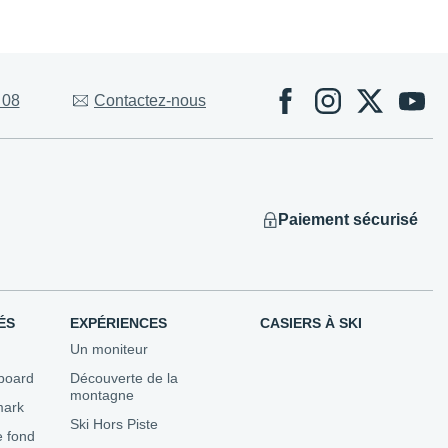
Évènements
 08
Contactez-nous
 Competitions
ns
utons...
Paiement sécurisé
ÉS
EXPÉRIENCES
CASIERS À SKI
Un moniteur
board
Découverte de la
montagne
mark
Ski Hors Piste
e fond