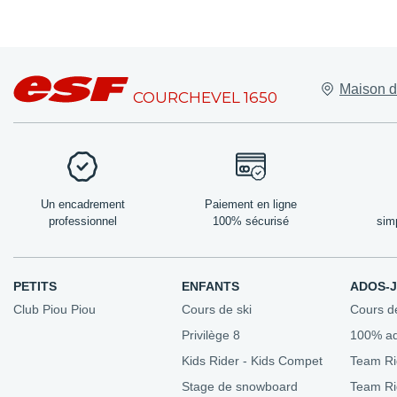
Lieux de rend
Maison d
Nos bureaux
COURCHEVEL 1650
Les amis de l'
Domaine skia
Forfaits de ski
Nos tarifs
Un encadrement
Paiement en ligne
professionnel
100% sécurisé
sim
PETITS
ENFANTS
ADOS-
Club Piou Piou
Cours de ski
Cours d
Privilège 8
100% a
Kids Rider - Kids Compet
Team Ri
Stage de snowboard
Team R