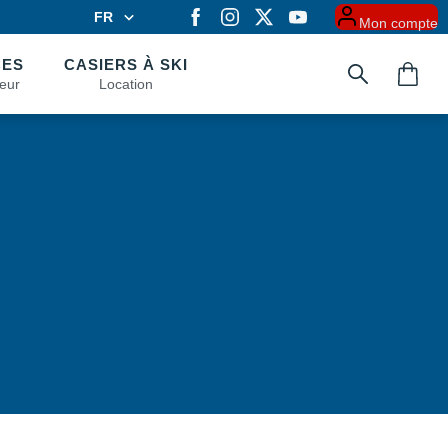
FR
Mon compte
FR
EN
CES
CASIERS À SKI
eur
Location