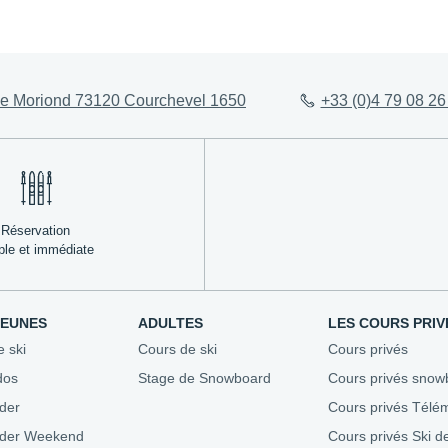
ez-vous
Évaluez votre niveau
Agenda 
e Moriond 73120 Courchevel 1650
+33 (0)4 79 08 26
Conseils aux parents
Stades &
esf
Assurez-vous
Bons pla
ble
Repas enfants
Nous recr
Où se loger
Mon Séjour en Montagne
Réservation
ple et immédiate
JEUNES
ADULTES
LES COURS PRIV
e ski
Cours de ski
Cours privés
dos
Stage de Snowboard
Cours privés snow
der
Cours privés Télé
ider Weekend
Cours privés Ski d