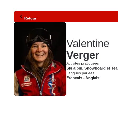
Retour
Valentine
Verger
Activités pratiquées
Ski alpin
,
Snowboard
et
Tea
Langues parlées
Français
-
Anglais