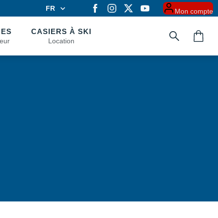
FR
Mon compte
FR
EN
CES
CASIERS À SKI
eur
Location