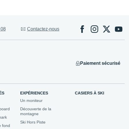
Évènements
 08
Contactez-nous
 Competitions
ns
utons...
Paiement sécurisé
ÉS
EXPÉRIENCES
CASIERS À SKI
Un moniteur
board
Découverte de la
montagne
mark
Ski Hors Piste
e fond