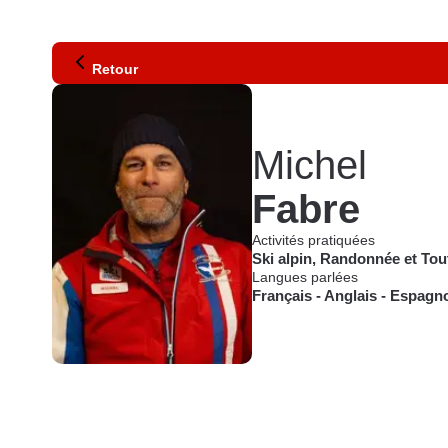
Retour
Michel
Fabre
Activités pratiquées
Ski alpin
,
Randonnée
et
Tou
Langues parlées
Français
-
Anglais
-
Espagno