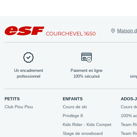
Lieux de rend
Maison d
Nos bureaux
COURCHEVEL 1650
Les amis de l'
Domaine skia
Forfaits de ski
Nos tarifs
Un encadrement
Paiement en ligne
professionnel
100% sécurisé
sim
PETITS
ENFANTS
ADOS-
Club Piou Piou
Cours de ski
Cours d
Privilège 8
100% a
Kids Rider - Kids Compet
Team Ri
Stage de snowboard
Team R