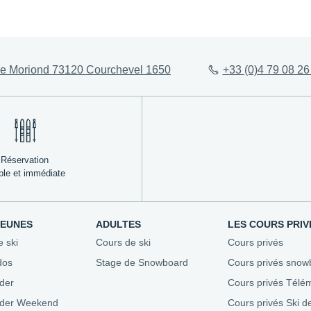
ez-vous
Évaluez votre niveau
Agenda 
e Moriond 73120 Courchevel 1650
+33 (0)4 79 08 26
Conseils aux parents
Stades &
esf
Assurez-vous
Bons pla
ble
Repas enfants
Nous recr
Où se loger
Mon Séjour en Montagne
Réservation
ple et immédiate
JEUNES
ADULTES
LES COURS PRIV
e ski
Cours de ski
Cours privés
dos
Stage de Snowboard
Cours privés snow
der
Cours privés Télé
ider Weekend
Cours privés Ski d