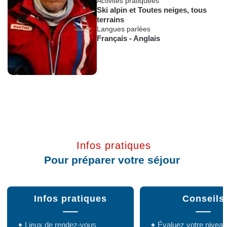
Activités pratiquées
Ski alpin
et
Toutes neiges, tous
terrains
Langues parlées
Français
-
Anglais
Infos pratiques
Pour préparer votre séjour
Infos pratiques
Conseils
Lieux de rendez-vous
Évaluez votre niveau