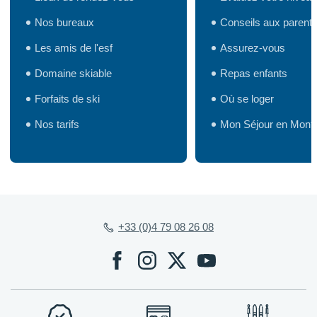
Nos bureaux
Conseils aux parent
Les amis de l'esf
Assurez-vous
Domaine skiable
Repas enfants
Forfaits de ski
Où se loger
Nos tarifs
Mon Séjour en Mont
+33 (0)4 79 08 26 08