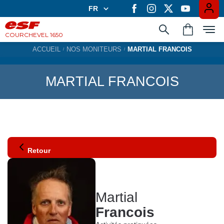
FR
FR
EN
COURCHEVEL 1650
ACCUEIL
NOS MONITEURS
MARTIAL FRANCOIS
Apprendre en groupe
MARTIAL FRANCOIS
Les cours privés
Expériences
Retour
Casiers à ski
Martial
Francois