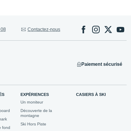
Évènements
 08
Contactez-nous
 Competitions
ns
utons...
Paiement sécurisé
ÉS
EXPÉRIENCES
CASIERS À SKI
Un moniteur
board
Découverte de la
montagne
mark
Ski Hors Piste
e fond