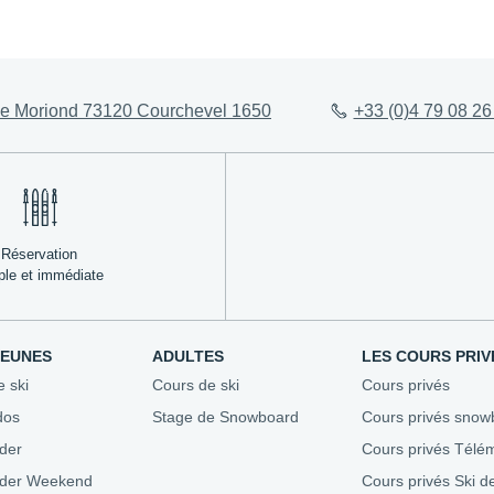
ez-vous
Évaluez votre niveau
Agenda 
e Moriond 73120 Courchevel 1650
+33 (0)4 79 08 26
Conseils aux parents
Stades &
esf
Assurez-vous
Bons pla
ble
Repas enfants
Nous recr
Où se loger
Mon Séjour en Montagne
Réservation
ple et immédiate
JEUNES
ADULTES
LES COURS PRIV
e ski
Cours de ski
Cours privés
dos
Stage de Snowboard
Cours privés snow
der
Cours privés Télé
ider Weekend
Cours privés Ski d