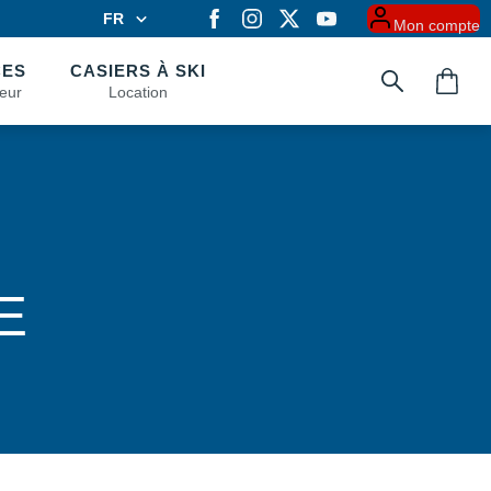
FR
Mon compte
FR
EN
CES
CASIERS À SKI
eur
Location
E