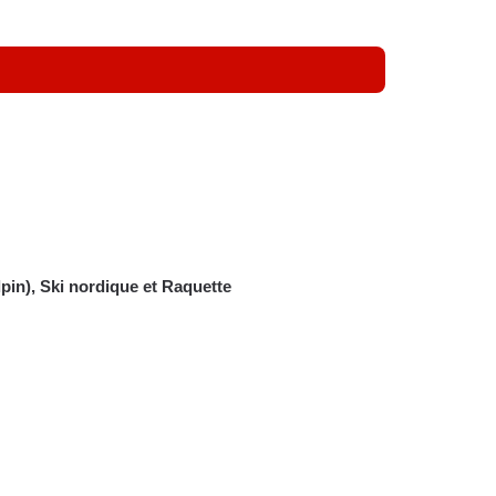
lpin)
,
Ski nordique
et
Raquette