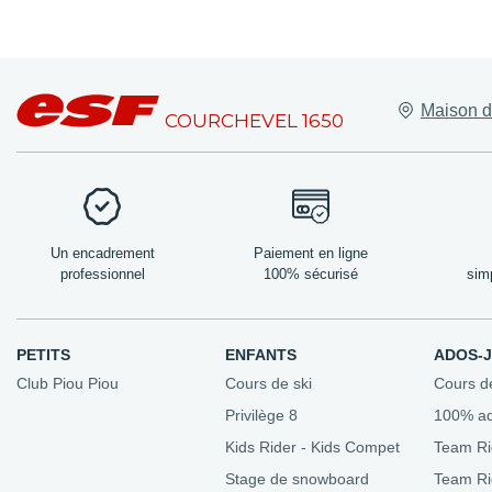
Lieux de rend
Maison d
Nos bureaux
COURCHEVEL 1650
Les amis de l'
Domaine skia
Forfaits de ski
Nos tarifs
Un encadrement
Paiement en ligne
professionnel
100% sécurisé
sim
PETITS
ENFANTS
ADOS-
Club Piou Piou
Cours de ski
Cours d
Privilège 8
100% a
Kids Rider - Kids Compet
Team Ri
Stage de snowboard
Team R