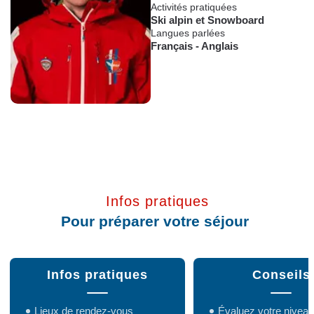
Activités pratiquées
Ski alpin
et
Snowboard
Langues parlées
Français
-
Anglais
Infos pratiques
Pour préparer votre séjour
Infos pratiques
Conseils
Lieux de rendez-vous
Évaluez votre niveau