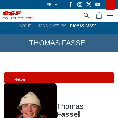
FR
FR
EN
COURCHEVEL 1650
ACCUEIL
NOS MONITEURS
THOMAS FASSEL
Apprendre en groupe
THOMAS FASSEL
Les cours privés
Expériences
Retour
Casiers à ski
Thomas
Fassel