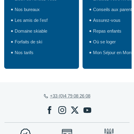
Nos bureaux
Conseils aux parent
Les amis de l'esf
Assurez-vous
Domaine skiable
Repas enfants
Forfaits de ski
Où se loger
Nos tarifs
Mon Séjour en Mont
+33 (0)4 79 08 26 08