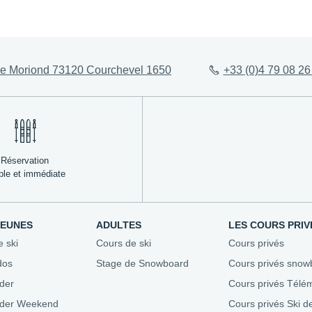
ez-vous
Évaluez votre niveau
Agenda 
e Moriond 73120 Courchevel 1650
+33 (0)4 79 08 26
Conseils aux parents
Stades &
esf
Assurez-vous
Bons pla
ble
Repas enfants
Nous recr
Où se loger
Mon Séjour en Montagne
Réservation
ple et immédiate
JEUNES
ADULTES
LES COURS PRIV
e ski
Cours de ski
Cours privés
dos
Stage de Snowboard
Cours privés snow
der
Cours privés Télé
ider Weekend
Cours privés Ski d