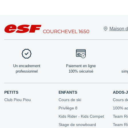
Lieux de rend
Maison d
Nos bureaux
COURCHEVEL 1650
Les amis de l'
Domaine skia
Forfaits de ski
Nos tarifs
Un encadrement
Paiement en ligne
professionnel
100% sécurisé
sim
PETITS
ENFANTS
ADOS-
Club Piou Piou
Cours de ski
Cours d
Privilège 8
100% a
Kids Rider - Kids Compet
Team Ri
Stage de snowboard
Team R