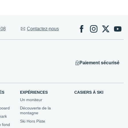
Évènements
 08
Contactez-nous
 Competitions
ns
utons...
Paiement sécurisé
ÉS
EXPÉRIENCES
CASIERS À SKI
Un moniteur
board
Découverte de la
montagne
mark
Ski Hors Piste
e fond