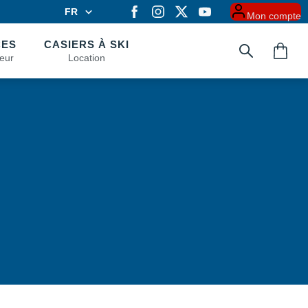
FR
Mon compte
FR
EN
CES
CASIERS À SKI
eur
Location