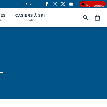
FR
Mon compte
FR
EN
CES
CASIERS À SKI
eur
Location
L