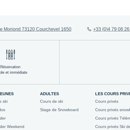
ez-vous
Évaluez votre niveau
Agenda 
e Moriond 73120 Courchevel 1650
+33 (0)4 79 08 26
Conseils aux parents
Stades &
esf
Assurez-vous
Bons pla
ble
Repas enfants
Nous recr
Où se loger
Mon Séjour en Montagne
Réservation
ple et immédiate
JEUNES
ADULTES
LES COURS PRIV
e ski
Cours de ski
Cours privés
dos
Stage de Snowboard
Cours privés snow
der
Cours privés Télé
ider Weekend
Cours privés Ski d