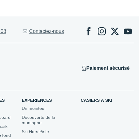
Évènements
 08
Contactez-nous
 Competitions
ns
utons...
Paiement sécurisé
ÉS
EXPÉRIENCES
CASIERS À SKI
Un moniteur
board
Découverte de la
montagne
mark
Ski Hors Piste
e fond