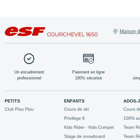
Lieux de rend
Maison d
Nos bureaux
COURCHEVEL 1650
Les amis de l'
Domaine skia
Forfaits de ski
Nos tarifs
Un encadrement
Paiement en ligne
professionnel
100% sécurisé
sim
PETITS
ENFANTS
ADOS-
Club Piou Piou
Cours de ski
Cours d
Privilège 8
100% a
Kids Rider - Kids Compet
Team Ri
Stage de snowboard
Team R