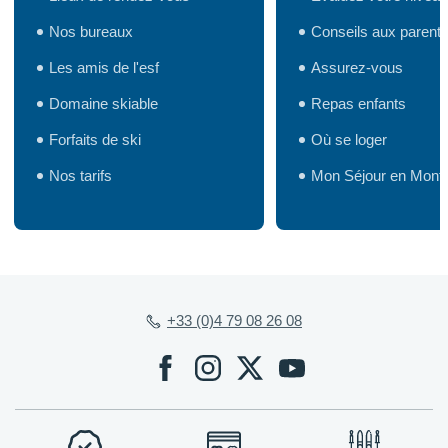
Nos bureaux
Conseils aux parent
Les amis de l'esf
Assurez-vous
Domaine skiable
Repas enfants
Forfaits de ski
Où se loger
Nos tarifs
Mon Séjour en Mont
+33 (0)4 79 08 26 08