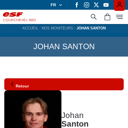
FR
FR
EN
COURCHEVEL 1650
ACCUEIL
NOS MONITEURS
JOHAN SANTON
Apprendre en groupe
JOHAN SANTON
Les cours privés
Expériences
Retour
Casiers à ski
Johan
Santon