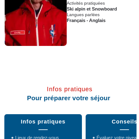
Activités pratiquées
Ski alpin
et
Snowboard
Langues parlées
Français
-
Anglais
Infos pratiques
Pour préparer votre séjour
Infos pratiques
Conseils
Lieux de rendez-vous
Évaluez votre niveau