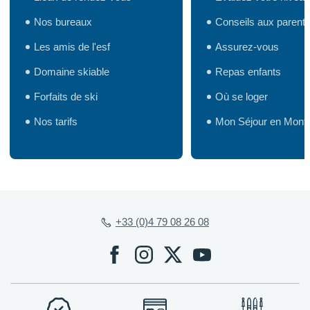
Nos bureaux
Conseils aux parent
Les amis de l'esf
Assurez-vous
Domaine skiable
Repas enfants
Forfaits de ski
Où se loger
Nos tarifs
Mon Séjour en Mont
+33 (0)4 79 08 26 08