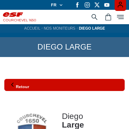
FR
FR
EN
COURCHEVEL 1650
ACCUEIL
NOS MONITEURS
DIEGO LARGE
Apprendre en groupe
DIEGO LARGE
Les cours privés
Expériences
Retour
Casiers à ski
Diego
Large