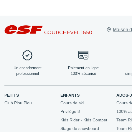
Lieux de rend
Maison d
Nos bureaux
COURCHEVEL 1650
Les amis de l'
Domaine skia
Forfaits de ski
Nos tarifs
Un encadrement
Paiement en ligne
professionnel
100% sécurisé
sim
PETITS
ENFANTS
ADOS-
Club Piou Piou
Cours de ski
Cours d
Privilège 8
100% a
Kids Rider - Kids Compet
Team Ri
Stage de snowboard
Team R