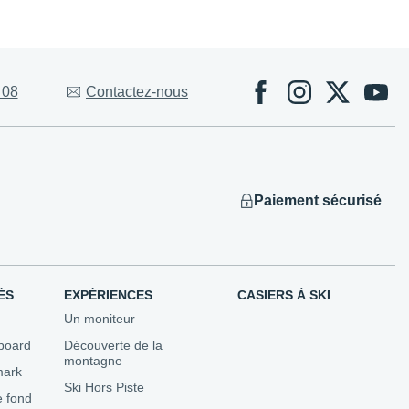
Évènements
 08
Contactez-nous
 Competitions
ns
utons...
Paiement sécurisé
ÉS
EXPÉRIENCES
CASIERS À SKI
Un moniteur
board
Découverte de la
montagne
mark
Ski Hors Piste
e fond