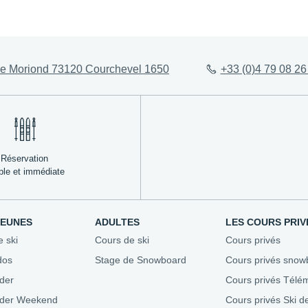
ez-vous
Évaluez votre niveau
Agenda 
e Moriond 73120 Courchevel 1650
+33 (0)4 79 08 26
Conseils aux parents
Stades &
esf
Assurez-vous
Bons pla
ble
Repas enfants
Nous recr
Où se loger
Mon Séjour en Montagne
Réservation
ple et immédiate
JEUNES
ADULTES
LES COURS PRIV
e ski
Cours de ski
Cours privés
dos
Stage de Snowboard
Cours privés snow
der
Cours privés Télé
ider Weekend
Cours privés Ski d