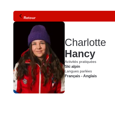
Retour
Charlotte
Hancy
Activités pratiquées
Ski alpin
Langues parlées
Français
-
Anglais