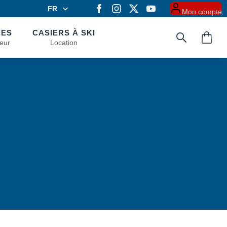
FR
Mon compte
FR
EN
CES
CASIERS À SKI
eur
Location