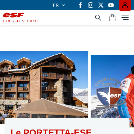
FR
FR
EN
COURCHEVEL 1650
Apprendre en groupe
Les cours privés
Expériences
Casiers à ski
Le PORTETTA-ESF